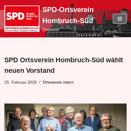
SPD-Ortsverein
Zum
Hombruch-Süd
Inhalt
springen
Dortmund
SPD Ortsverein Hombruch-Süd wählt
neuen Vorstand
25. Februar 2026
Ortsverein intern