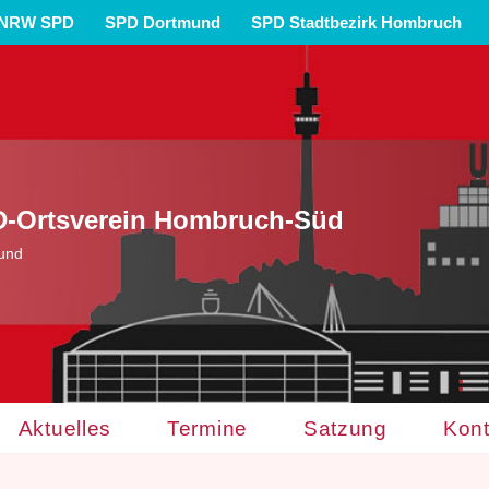
NRW SPD
SPD Dortmund
SPD Stadtbezirk Hombruch
-Ortsverein Hombruch-Süd
und
Aktuelles
Termine
Satzung
Kont