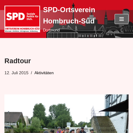
SPD-Ortsverein
Zum
Hombruch-Süd
Inhalt
springen
Dortmund
Radtour
12. Juli 2015
Aktivitäten