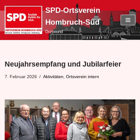
SPD-Ortsverein
Zum
Hombruch-Süd
Inhalt
springen
Dortmund
Neujahrsempfang und Jubilarfeier
7. Februar 2026
Aktivitäten
,
Ortsverein intern