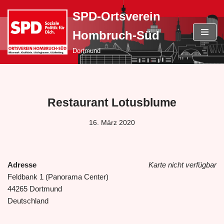
SPD-Ortsverein
Zum
Hombruch-Süd
Inhalt
springen
Dortmund
Restaurant Lotusblume
16. März 2020
Adresse
Karte nicht verfügbar
Feldbank 1 (Panorama Center)
44265 Dortmund
Deutschland