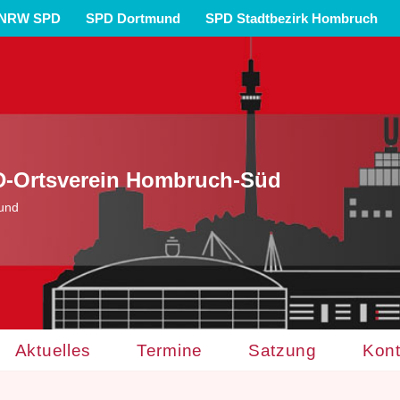
NRW SPD
SPD Dortmund
SPD Stadtbezirk Hombruch
-Ortsverein Hombruch-Süd
und
Aktuelles
Termine
Satzung
Kont