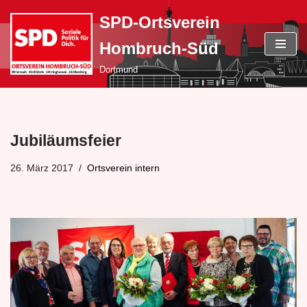
SPD-Ortsverein
Zum
Hombruch-Süd
Inhalt
springen
Dortmund
Jubiläumsfeier
26. März 2017
Ortsverein intern