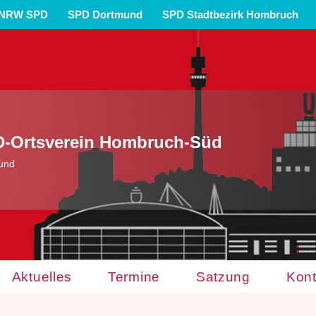
NRW SPD
SPD Dortmund
SPD Stadtbezirk Hombruch
-Ortsverein Hombruch-Süd
und
Aktuelles
Termine
Satzung
Kont