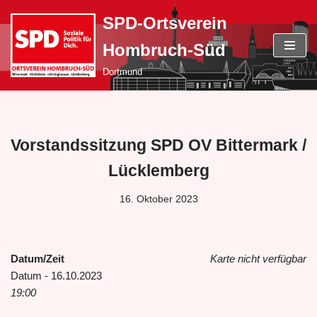
SPD-Ortsverein
Zum
Hombruch-Süd
Inhalt
springen
Dortmund
Vorstandssitzung SPD OV Bittermark /
Lücklemberg
16. Oktober 2023
Datum/Zeit
Karte nicht verfügbar
Datum - 16.10.2023
19:00