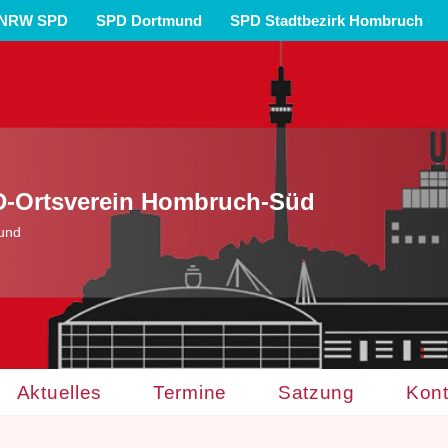
NRW SPD
SPD Dortmund
SPD Stadtbezirk Hombruch
-Ortsverein Hombruch-Süd
und
Aktuelles
Termine
Satzung
Kont